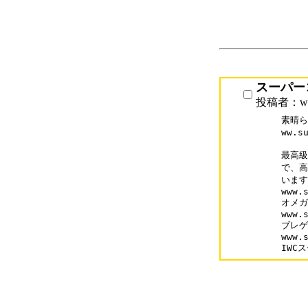
スーパー
投稿者：www
素晴ら
ww.s
最高級
で、高
います
www.s
オメガ
www.s
ブレゲ
www.s
IWC