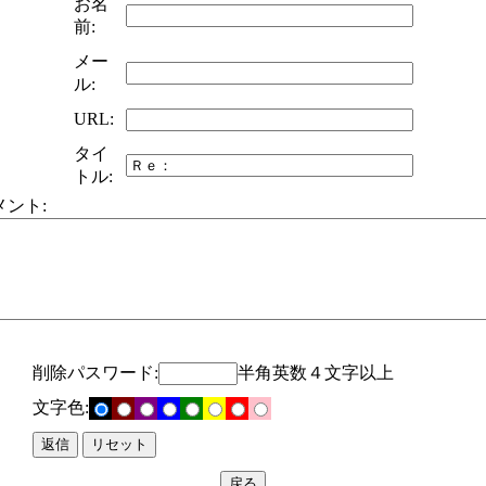
お名
前:
メー
ル:
URL:
タイ
トル:
メント:
削除パスワード:
半角英数４文字以上
文字色: