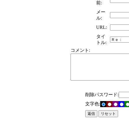
前:
メー
ル:
URL:
タイ
トル:
コメント:
削除パスワード:
文字色: