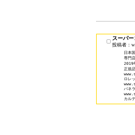
スーパー
投稿者：www.
日本
専門店「
201
正規
www.
ロレッ
www.
パネラ
www.