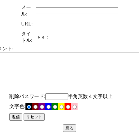
メー
ル:
URL:
タイ
トル:
メント:
削除パスワード:
半角英数４文字以上
文字色: