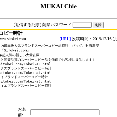
MUKAI Chie
[返信する記事] 削除パスワード:
コピー時計
sitokei.com
[URL]
投稿時間：2019/12/16 [月
国内最高級人気ブランドスーパーコピー品時計、バッグ、財布激安

SiTokei.com」

9年超人気の新しい大量在庫！

品と同等品質のスーパーコピー品を低価でお客様に提供します!

sitokei.com/Tokei-a3.html

クスブランドスーパーコピー時計

sitokei.com/Tokei-a4.html

イブランドスーパーコピー時計

sitokei.com/Tokei-a5.html

お名
前: