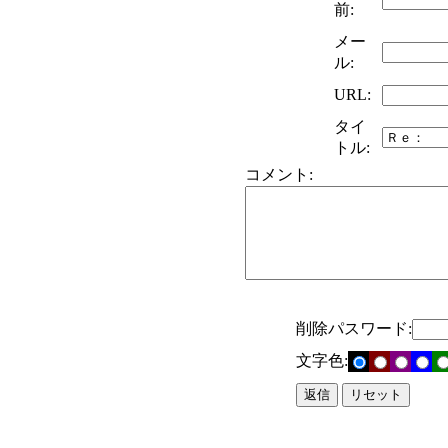
前:
メー
ル:
URL:
タイ
トル:
コメント:
削除パスワード:
文字色: