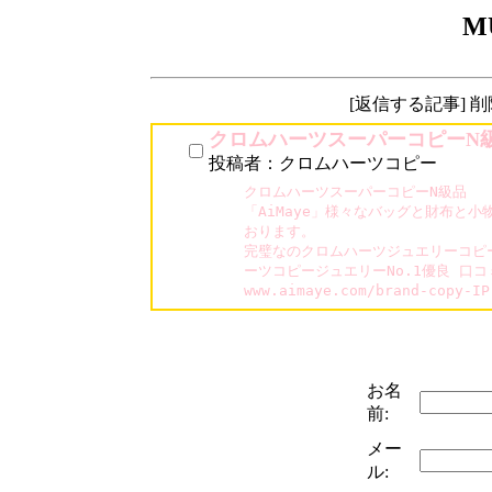
M
[返信する記事] 
クロムハーツスーパーコピーN
投稿者：クロムハーツコピー
クロムハーツスーパーコピーN級品

「AiMaye」様々なバッグと財布と小
おります。

完璧なのクロムハーツジュエリーコピ
ーツコピージュエリーNo.1優良 口コ
www.aimaye.com/brand-cop
お名
前:
メー
ル: