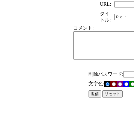
URL:
タイ
トル:
コメント:
削除パスワード:
文字色: