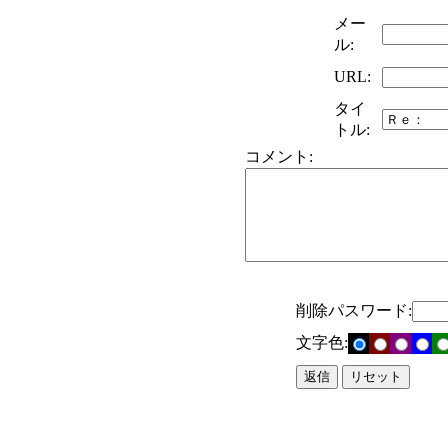
メー
ル:
URL:
タイ
トル:
コメント:
削除パスワード:
文字色: