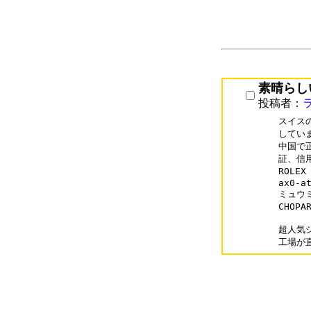
素晴らし
投稿者：
スイス
していま
中国で
証、信
ROLEX
ax0-at
ミュウミュ
CHOPA
超人気