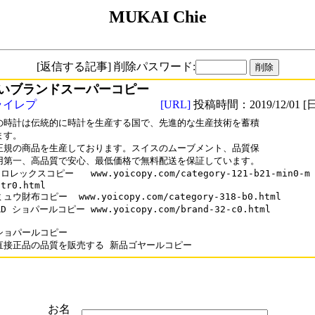
MUKAI Chie
[返信する記事] 削除パスワード:
いブランドスーパーコピー
ライレプ
[URL]
投稿時間：2019/12/01 [日
の時計は伝統的に時計を生産する国で、先進的な生産技術を蓄積

す。

正規の商品を生産しております。スイスのムーブメント、品質保

用第一、高品質で安心、最低価格で無料配送を保証しています。

 ロレックスコピー   www.yoicopy.com/category-121-b21-min0-m

tr0.html

ウ財布コピー  www.yoicopy.com/category-318-b0.html

RD ショパールコピー www.yoicopy.com/brand-32-c0.html

ショパールコピー

お名