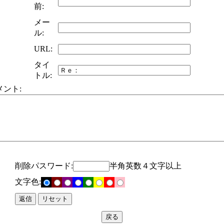
前:
メー
ル:
URL:
タイ
トル:
メント:
削除パスワード:
半角英数４文字以上
文字色: