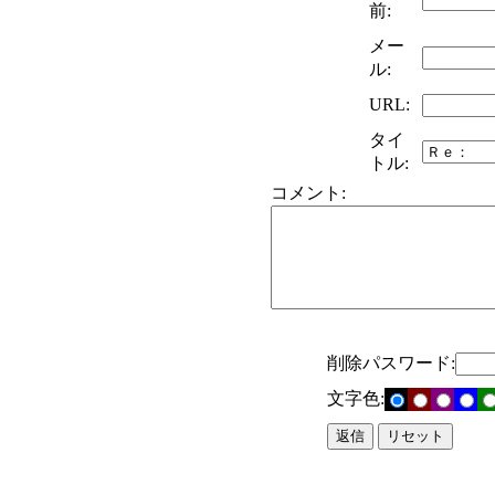
前:
メー
ル:
URL:
タイ
トル:
コメント:
削除パスワード:
文字色: