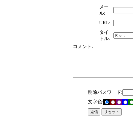
メー
ル:
URL:
タイ
トル:
コメント:
削除パスワード:
文字色: