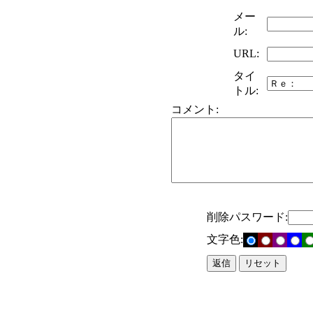
メー
ル:
URL:
タイ
トル:
コメント:
削除パスワード:
文字色: