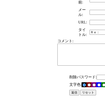
前:
メー
ル:
URL:
タイ
トル:
コメント:
削除パスワード:
文字色: