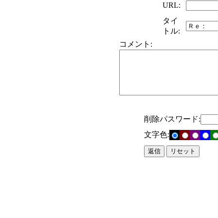
URL:
タイ
トル:
コメント:
削除パスワード:
文字色: