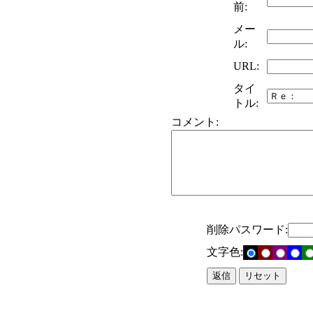
前:
メー
ル:
URL:
タイ
トル:
コメント:
削除パスワード:
文字色: