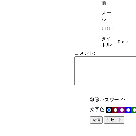
前:
メー
ル:
URL:
タイ
トル:
コメント:
削除パスワード:
文字色: