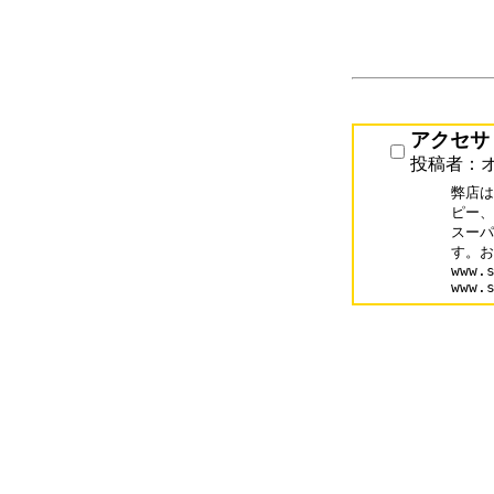
アクセサ
投稿者：
弊店は
ピー、
スーパ
す。お問
www.s
www.