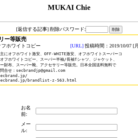
MUKAI Chie
[返信する記事] 削除パスワード:
リー等販売
オフホワイトコピー
[URL]
投稿時間：2019/10/07 [月
主にオフホワイト激安、OFF-WHITE激安、オフホワイトスーパーコ

オフホワイトコピー、スーパー半袖/長袖Tシャツ、ジャケット、

ー財布、スーパー靴、アクセサリー等販売。日本全国送料無料で

合せ：secbrandjp@gmail.com

ecbrand.jp/

secbrand.jp/brandlist-z-563.html
お名
前:
メー
ル: