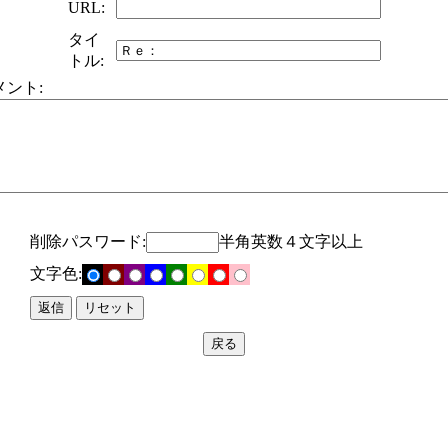
URL:
タイ
トル:
メント:
削除パスワード:
半角英数４文字以上
文字色: