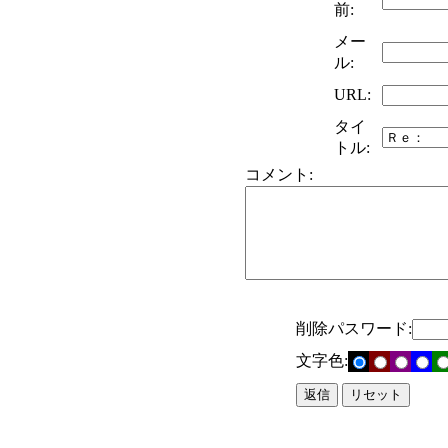
前:
メー
ル:
URL:
タイ
トル:
コメント:
削除パスワード:
文字色: