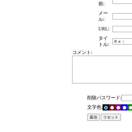
前:
メー
ル:
URL:
タイ
トル:
コメント:
削除パスワード:
文字色: