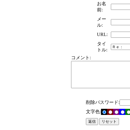
お名
前:
メー
ル:
URL:
タイ
トル:
コメント:
削除パスワード:
文字色: