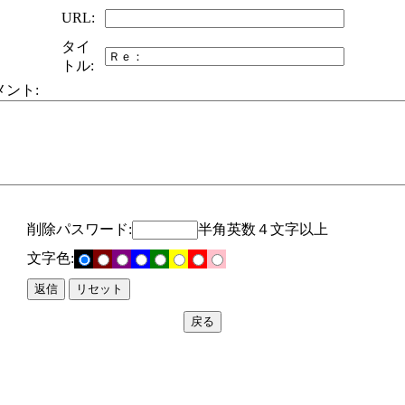
URL:
タイ
トル:
メント:
削除パスワード:
半角英数４文字以上
文字色: