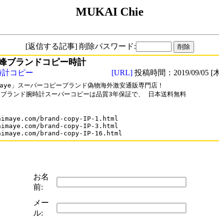
MUKAI Chie
[返信する記事] 削除パスワード:
峰ブランドコピー時計
時計コピー
[URL]
投稿時間：2019/09/05 [木
Maye」スーパーコピーブランド偽物海外激安通販専門店！

ブランド腕時計スーパーコピーは品質3年保証で、 日本送料無料

aimaye.com/brand-copy-IP-1.html

aimaye.com/brand-copy-IP-3.html

aimaye.com/brand-copy-IP-16.html
お名
前:
メー
ル: