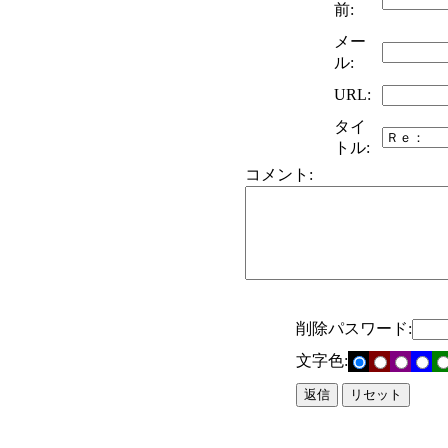
前:
メー
ル:
URL:
タイ
トル:
コメント:
削除パスワード:
文字色: