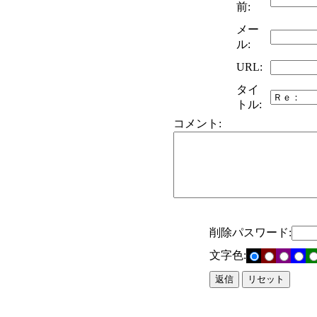
前:
メー
ル:
URL:
タイ
トル:
コメント:
削除パスワード:
文字色: