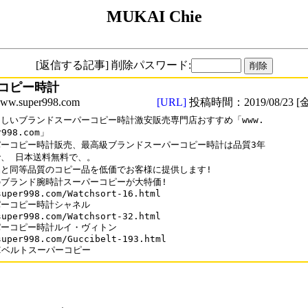
MUKAI Chie
[返信する記事] 削除パスワード:
コピー時計
.super998.com
[URL]
投稿時間：2019/08/23 [金
しいブランドスーパーコピー時計激安販売専門店おすすめ「www.

r998.com」

ーコピー時計販売、最高級ブランドスーパーコピー時計は品質3年

、 日本送料無料で、。

と同等品質のコピー品を低価でお客様に提供します!

ブランド腕時計スーパーコピーが大特価!

super998.com/Watchsort-16.html

ーコピー時計シャネル

super998.com/Watchsort-32.html

ーコピー時計ルイ・ヴィトン

super998.com/Guccibelt-193.html

CIベルトスーパーコピー