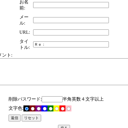
お名
前:
メー
ル:
URL:
タイ
トル:
メント:
削除パスワード:
半角英数４文字以上
文字色: