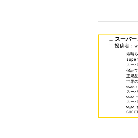
スーパー
投稿者：www
素晴ら
supe
スーパ
保証で
正規品
世界の
www.
スーパ
www.
スーパ
www.
GUC