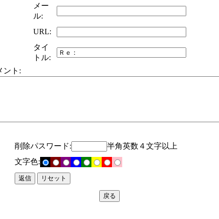
メー
ル:
URL:
タイ
トル:
メント:
削除パスワード:
半角英数４文字以上
文字色: