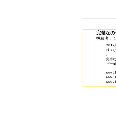
完璧なの
投稿者：
201
様々な
。

完璧な
ピーN
www.
www.
www.