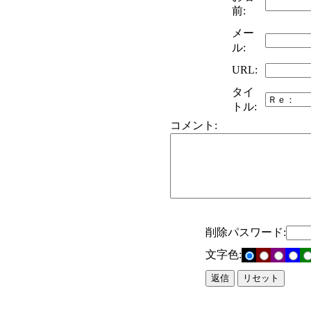
前:
メー
ル:
URL:
タイ
トル:
コメント:
削除パスワード:
文字色: