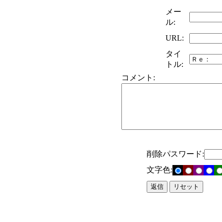
メー
ル:
URL:
タイ
トル:
コメント:
削除パスワード:
文字色: