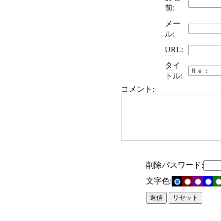
前:
メー
ル:
URL:
タイ
トル:
コメント:
削除パスワード:
文字色: