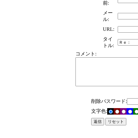
前:
メー
ル:
URL:
タイ
トル:
コメント:
削除パスワード:
文字色: