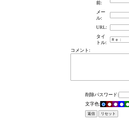
前:
メー
ル:
URL:
タイ
トル:
コメント:
削除パスワード:
文字色: