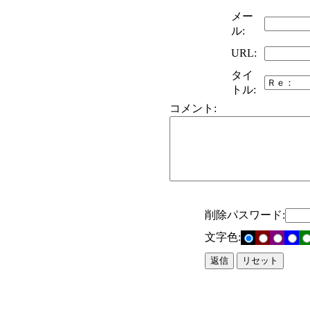
メー
ル:
URL:
タイ
トル:
コメント:
削除パスワード:
文字色: