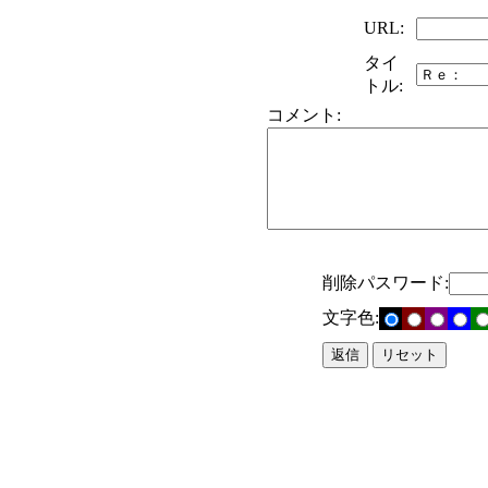
URL:
タイ
トル:
コメント:
削除パスワード:
文字色: