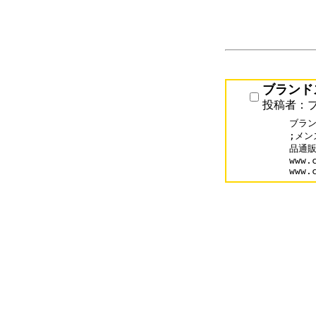
ブランド
投稿者：
ブラン
;メン
品通販
www.
www.