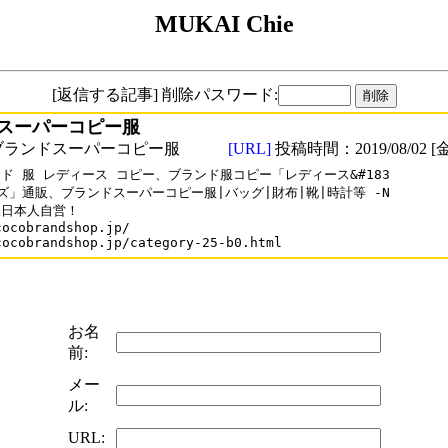
MUKAI Chie
[返信する記事] 削除パスワード:
スーパーコピー服
ブランドスーパーコピー服
[URL]
投稿時間：2019/08/02 [金
ド 服 レディース コピー、ブランド服コピー「レディース&#183

ズ」通販、ブランドスーパーコピー服|バッグ|財布|靴|時計等 -N

日本人自営！

cocobrandshop.jp/

cocobrandshop.jp/category-25-b0.html
お名
前:
メー
ル:
URL: