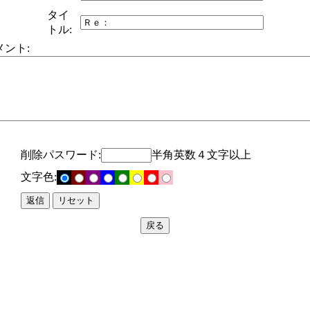
タイ
トル:
メント:
削除パスワード:
半角英数４文字以上
文字色: