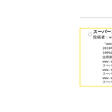
スーパー
投稿者：www
「ww
201
100
信用第
www.s
スーパ
www.
スーパ
www.
スー