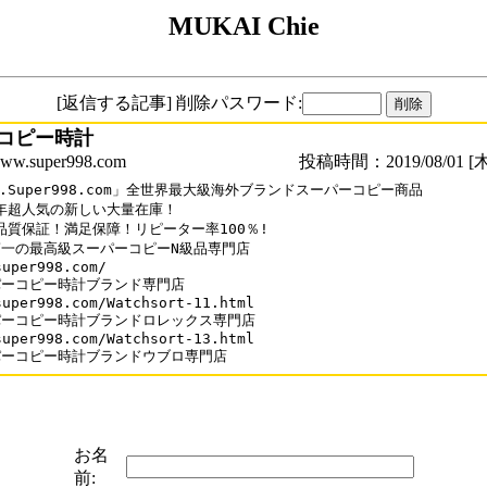
MUKAI Chie
[返信する記事] 削除パスワード:
コピー時計
.super998.com
投稿時間：2019/08/01 [木
w.Super998.com」全世界最大級海外ブランドスーパーコピー商品

9年超人気の新しい大量在庫！

%品質保証！満足保障！リピーター率100％!

一の最高級スーパーコピーN級品専門店

uper998.com/ 

ーコピー時計ブランド専門店

super998.com/Watchsort-11.html 

ーコピー時計ブランドロレックス専門店

super998.com/Watchsort-13.html

パーコピー時計ブランドウブロ専門店
お名
前: