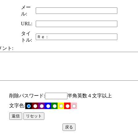
メー
ル:
URL:
タイ
トル:
メント:
削除パスワード:
半角英数４文字以上
文字色: