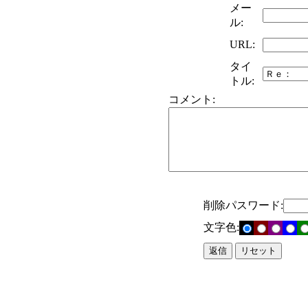
メー
ル:
URL:
タイ
トル:
コメント:
削除パスワード:
文字色: