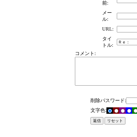
前:
メー
ル:
URL:
タイ
トル:
コメント:
削除パスワード:
文字色: