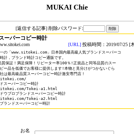
MUKAI Chie
[返信する記事] 削除パスワード:
スーパーコピー時計
sitokei.com
[URL]
投稿時間：2019/07/25 [木
一の「www.sitokei.com」日本国内最高級人気ブランドスーパーコ

時計，ブランド時計コピー通販です。

%品質保証！満足保障！リピーター率100％!正規品と同等品質のスー

ピー品を低価でお客様に提供します!本物と見分けがつかないぐら

社は最高級品質スーパーコピー時計激安専門店！

itokei.com/

ドスーパーコピー時計

itokei.com/Tokei-a1.html

ドウブロブランドスーパーコピー時計

itokei.com/Tokei-a2.html

ブランドスーパーコピー時計
お名