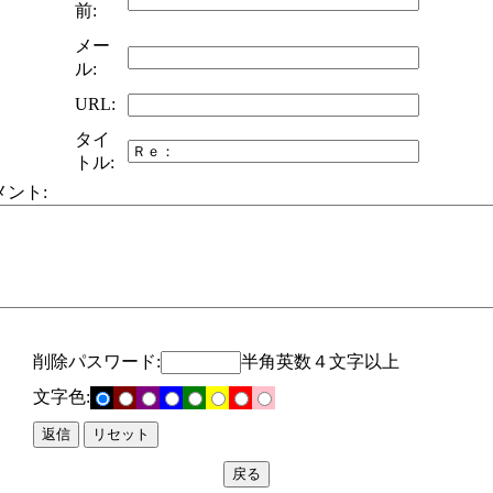
前:
メー
ル:
URL:
タイ
トル:
メント:
削除パスワード:
半角英数４文字以上
文字色: