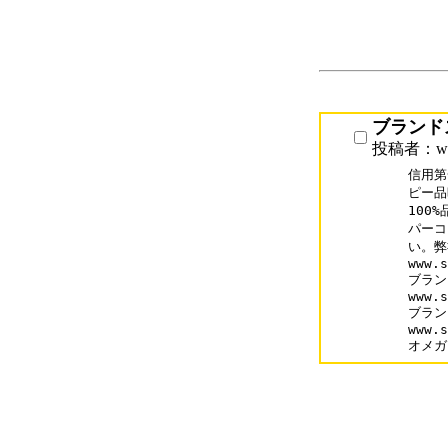
ブランド
投稿者：www.
信用第
ピー品
100
パーコ
い。弊
www.s
ブラン
www.s
ブラン
www.s
オメガ