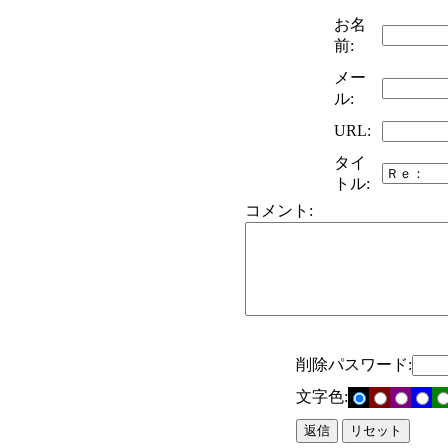
お名
前:
メー
ル:
URL:
タイ
トル:
コメント:
削除パスワード:
文字色: