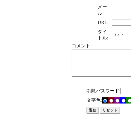
メー
ル:
URL:
タイ
トル:
コメント:
削除パスワード:
文字色: