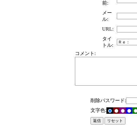
前:
メー
ル:
URL:
タイ
トル:
コメント:
削除パスワード:
文字色: