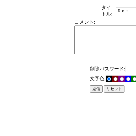
タイ
トル:
コメント:
削除パスワード:
文字色: