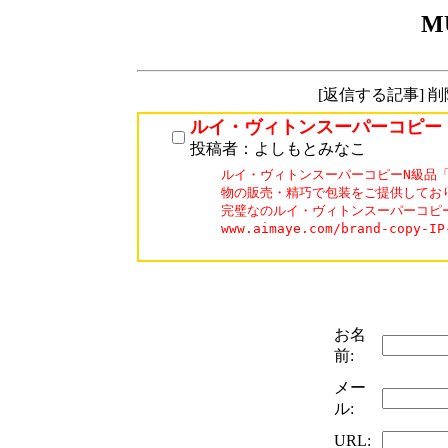
M
[返信する記事] 
ルイ・ヴィトンスーパーコピー
投稿者：よしもとみなこ
ルイ・ヴィトンスーパーコピーN級品「A
物の販売・精巧で包装をご提供しており
完璧なのルイ・ヴィトンスーパーコピー
www.aimaye.com/brand-cop
お名
前:
メー
ル:
URL: