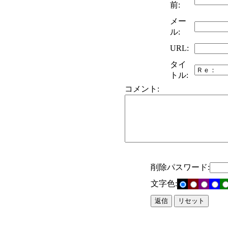
前:
メー
ル:
URL:
タイ
トル:
コメント:
削除パスワード:
文字色: