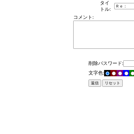
タイ
トル:
コメント:
削除パスワード:
文字色: