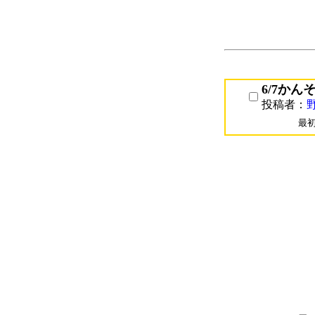
6/7かん
投稿者：
　最初