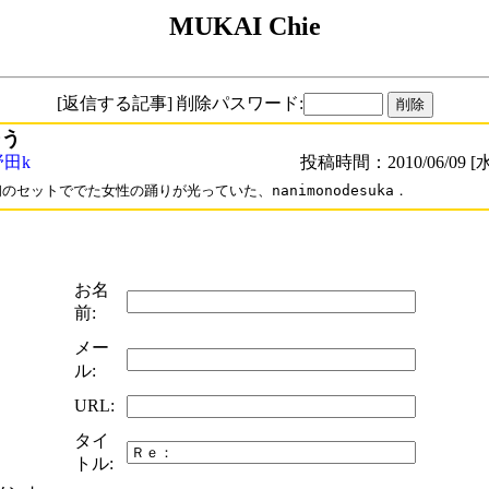
MUKAI Chie
[返信する記事] 削除パスワード:
そう
野田k
投稿時間：2010/06/09 [水
のセットででた女性の踊りが光っていた、nanimonodesuka．
お名
前:
メー
ル:
URL:
タイ
トル: