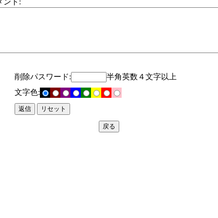
メント:
削除パスワード:
半角英数４文字以上
文字色: