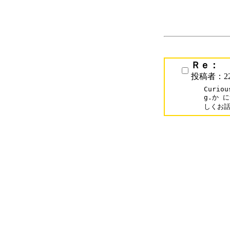
Ｒｅ：
投稿者：22
Curiou
g.か に
しくお