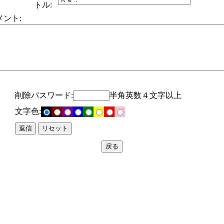
トル:
メント:
削除パスワード:
半角英数４文字以上
文字色: