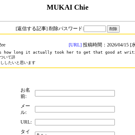
MUKAI Chie
[返信する記事] 削除パスワード:
ee
[URL]
投稿時間：2026/04/15 [水
s how long it actually took her to get that good at writi
ついて詳

話ししたいと思います
お名
前:
メー
ル:
URL:
タイ