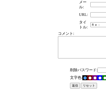
メー
ル:
URL:
タイ
トル:
コメント:
削除パスワード:
文字色: