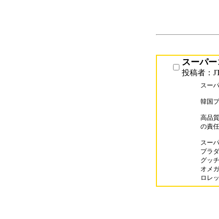
スーパー
投稿者：J
スーパ
韓国プ
高品質
の責任
スーパー
プラダバ
グッチバ
オメガス
ロレック