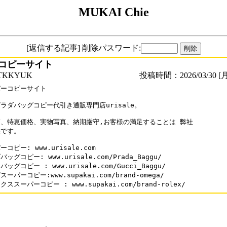
MUKAI Chie
[返信する記事] 削除パスワード:
コピーサイト
TKKYUK
投稿時間：2026/03/30 [月
ーコピーサイト

ラダバッグコピー代引き通販専門店urisale。

、特恵価格、実物写真、納期厳守,お客様の満足することは 弊社

です。 

コピー: www.urisale.com

ッグコピー: www.urisale.com/Prada_Baggu/

ッグコピー : www.urisale.com/Gucci_Baggu/

ーパーコピー:www.supakai.com/brand-omega/

ススーパーコピー : www.supakai.com/brand-rolex/