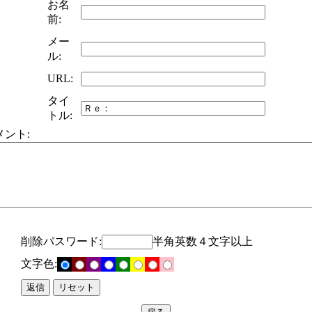
お名
前:
メー
ル:
URL:
タイ
トル:
メント:
削除パスワード:
半角英数４文字以上
文字色: