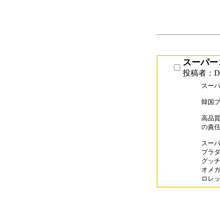
スーパー
投稿者：D
スーパ
韓国プ
高品質
の責任
スーパー
プラダバ
グッチバ
オメガス
ロレック