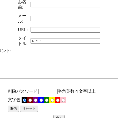
お名
前:
メー
ル:
URL:
タイ
トル:
メント:
削除パスワード:
半角英数４文字以上
文字色: