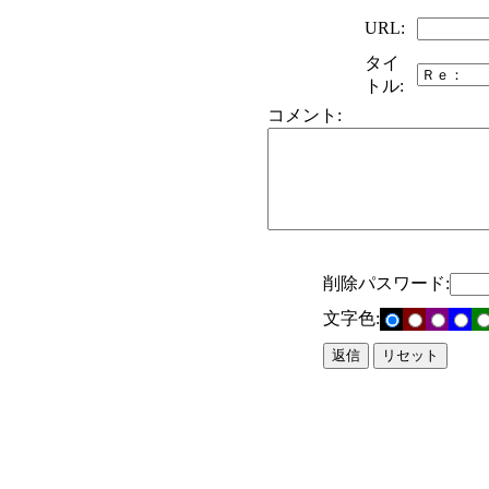
URL:
タイ
トル:
コメント:
削除パスワード:
文字色: