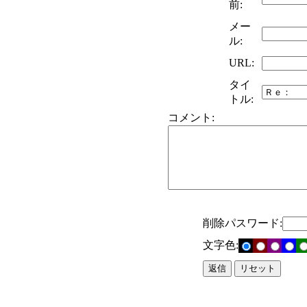
前:
メー
ル:
URL:
タイ
トル:
コメント:
削除パスワード:
文字色: