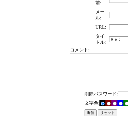
前:
メー
ル:
URL:
タイ
トル:
コメント:
削除パスワード:
文字色: