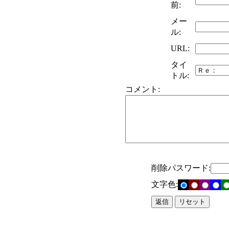
前:
メー
ル:
URL:
タイ
トル:
コメント:
削除パスワード:
文字色: